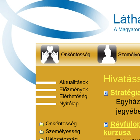
Hivatás
Aktualitások
Előzmények
Stratégi
Elérhetőség
Egyház
Nyitólap
jegyébe
Révfülöp
Önkéntesség
Személyesség
kurzusa
Hálózatosság