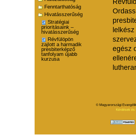
Révfülö
Fenntarthatóság
Ordass 
Hivatásszerűség
presbit
Stratégiai
prioritásaink –
lelkész
hivatásszerűség
szervez
Révfülöpön
zajlott a harmadik
egész o
presbiterképző
tanfolyam újabb
ellenér
kurzusa
luthera
Dokumentummal
kapcsolatos
tevékenységek
© Magyarországi Evangélik
Kérdések és 